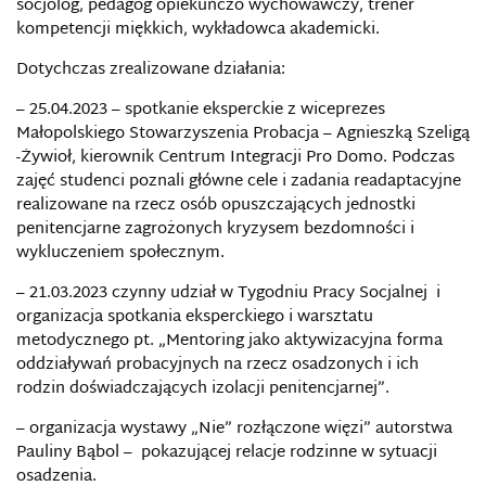
socjolog, pedagog opiekuńczo wychowawczy, trener
kompetencji miękkich, wykładowca akademicki.
Dotychczas zrealizowane działania:
– 25.04.2023 – spotkanie eksperckie z wiceprezes
Małopolskiego Stowarzyszenia Probacja – Agnieszką Szeligą
-Żywioł, kierownik Centrum Integracji Pro Domo. Podczas
zajęć studenci poznali główne cele i zadania readaptacyjne
realizowane na rzecz osób opuszczających jednostki
penitencjarne zagrożonych kryzysem bezdomności i
wykluczeniem społecznym.
– 21.03.2023 czynny udział w Tygodniu Pracy Socjalnej i
organizacja spotkania eksperckiego i warsztatu
metodycznego pt. „Mentoring jako aktywizacyjna forma
oddziaływań probacyjnych na rzecz osadzonych i ich
rodzin doświadczających izolacji penitencjarnej”.
– organizacja wystawy „Nie” rozłączone więzi” autorstwa
Pauliny Bąbol – pokazującej relacje rodzinne w sytuacji
osadzenia.