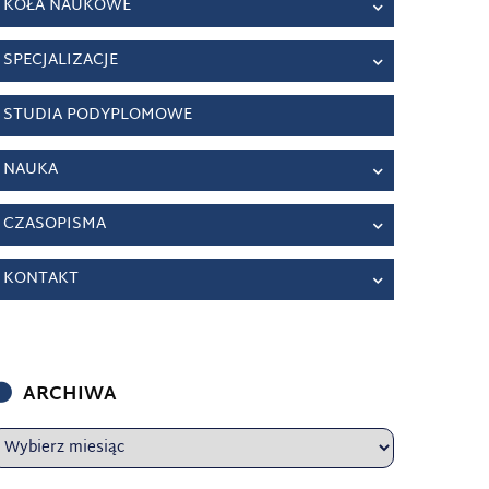
KOŁA NAUKOWE
SPECJALIZACJE
STUDIA PODYPLOMOWE
NAUKA
CZASOPISMA
KONTAKT
ARCHIWA