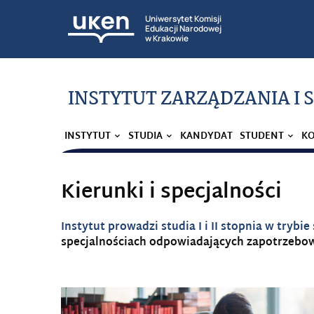
Uniwersytet Komisji
Edukacji Narodowej
w Krakowie
INSTYTUT ZARZĄDZANIA I
INSTYTUT
STUDIA
KANDYDAT
STUDENT
K
Kierunki i specjalności
Instytut prowadzi studia I i II stopnia w tryb
specjalnościach odpowiadających zapotrzebow