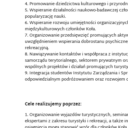
Promowanie dziedzictwa kulturowego i przyrodni
Wspieranie działalności naukowo-badawczej czł
popularyzację nauki.
Wspieranie rozwoju umiejętności organizacyjnych
międzykulturowych członków Koła.
Organizowanie przedsięwzięć promujących aktywn
uwzględnieniem wspierania dobrostanu psychiczneg
rekreacyjną.
Nawiązywanie kontaktów i współpraca z instytu
samorządu terytorialnego, sektorem prywatnym ora
wspólnych projektów i działań promujących turyst
Integracja studentów Instytutu Zarządzania i 
odpowiedzialnym podróżowaniem oraz rozwojem o
Cele realizujemy poprzez:
Organizowanie wyjazdów turystycznych, seminari
ekspertami z zakresu turystyki i rekreacji, a także 
osiągnięcia mogą stanowić wzór dla członków Koła.