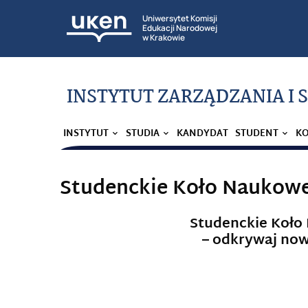
Uniwersytet Komisji
Edukacji Narodowej
w Krakowie
INSTYTUT ZARZĄDZANIA I
INSTYTUT
STUDIA
KANDYDAT
STUDENT
K
Studenckie Koło Naukow
Studenckie Koł
– odkrywaj now