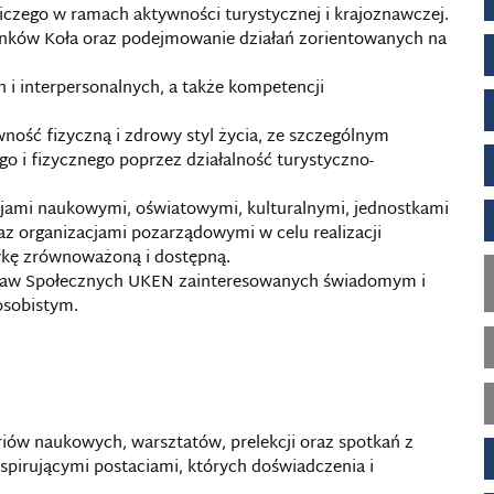
czego w ramach aktywności turystycznej i krajoznawczej.
onków Koła oraz podejmowanie działań zorientowanych na
 i interpersonalnych, a także kompetencji
ość fizyczną i zdrowy styl życia, ze szczególnym
o i fizycznego poprzez działalność turystyczno-
cjami naukowymi, oświatowymi, kulturalnymi, jednostkami
z organizacjami pozarządowymi w celu realizacji
ykę zrównoważoną i dostępną.
Spraw Społecznych UKEN zainteresowanych świadomym i
sobistym.
ów naukowych, warsztatów, prelekcji oraz spotkań z
inspirującymi postaciami, których doświadczenia i