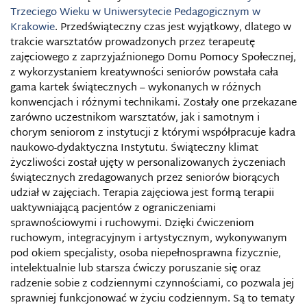
Trzeciego Wieku w Uniwersytecie Pedagogicznym w
Krakowie
. Przedświąteczny czas jest wyjątkowy, dlatego w
trakcie warsztatów prowadzonych przez terapeutę
zajęciowego z zaprzyjaźnionego Domu Pomocy Społecznej,
z wykorzystaniem kreatywności seniorów powstała cała
gama kartek świątecznych – wykonanych w różnych
konwencjach i różnymi technikami. Zostały one przekazane
zarówno uczestnikom warsztatów, jak i samotnym i
chorym seniorom z instytucji z którymi współpracuje kadra
naukowo-dydaktyczna Instytutu. Świąteczny klimat
życzliwości został ujęty w personalizowanych życzeniach
świątecznych zredagowanych przez seniorów biorących
udział w zajęciach. Terapia zajęciowa jest formą terapii
uaktywniającą pacjentów z ograniczeniami
sprawnościowymi i ruchowymi. Dzięki ćwiczeniom
ruchowym, integracyjnym i artystycznym, wykonywanym
pod okiem specjalisty, osoba niepełnosprawna fizycznie,
intelektualnie lub starsza ćwiczy poruszanie się oraz
radzenie sobie z codziennymi czynnościami, co pozwala jej
sprawniej funkcjonować w życiu codziennym. Są to tematy